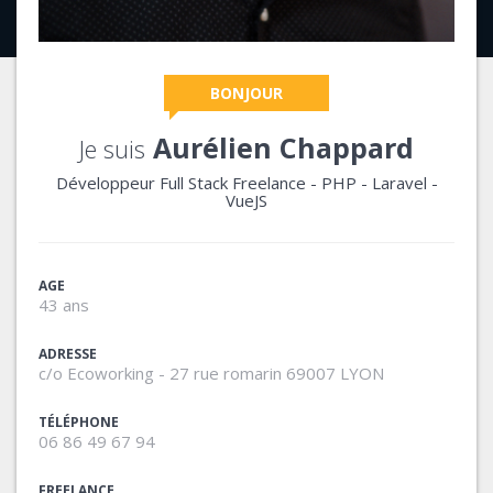
BONJOUR
Aurélien Chappard
Je suis
Développeur Full Stack Freelance - PHP - Laravel -
sur
VueJS
Lyon
AGE
43 ans
ADRESSE
c/o Ecoworking - 27 rue romarin 69007 LYON
TÉLÉPHONE
06 86 49 67 94
FREELANCE