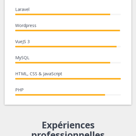
Laravel
99%
Complete
Wordpress
(success)
40%
Complete
VueJS 3
(success)
40%
Complete
MySQL
(success)
40%
Complete
HTML, CSS & JavaScript
(success)
40%
Complete
PHP
(success)
90%
Complete
(success)
Expériences
professionnelles